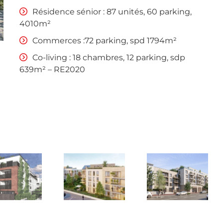
Résidence sénior : 87 unités, 60 parking,
4010m²
Commerces :72 parking, spd 1794m²
Co-living : 18 chambres, 12 parking, sdp
639m² – RE2020
 "Le Clos Jules Lagaisse" »
« Brunoy - "Route de Brie" »
« Saint Germain en Laye - "Les Gaudines" »
Saint Germain en Laye